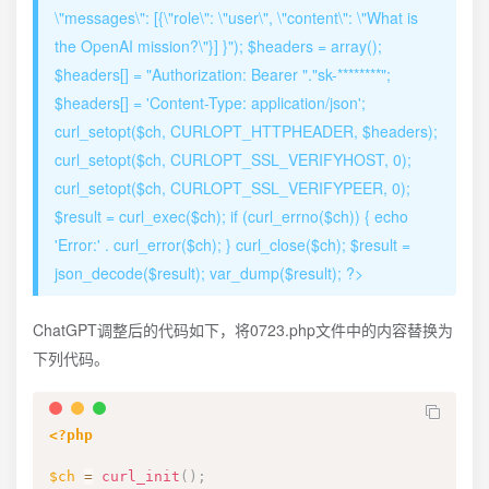
\"messages\": [{\"role\": \"user\", \"content\": \"What is
the OpenAI mission?\"}] }"); $headers = array();
$headers[] = "Authorization: Bearer "."sk-********";
$headers[] = 'Content-Type: application/json';
curl_setopt($ch, CURLOPT_HTTPHEADER, $headers);
curl_setopt($ch, CURLOPT_SSL_VERIFYHOST, 0);
curl_setopt($ch, CURLOPT_SSL_VERIFYPEER, 0);
$result = curl_exec($ch); if (curl_errno($ch)) { echo
'Error:' . curl_error($ch); } curl_close($ch); $result =
json_decode($result); var_dump($result); ?>
ChatGPT调整后的代码如下，将0723.php文件中的内容替换为
下列代码。
<?php
$ch
=
curl_init
(
)
;