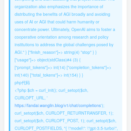
organization also emphasizes the importance of
distributing the benefits of AGI broadly and avoiding
uses of AI or AGI that could harm humanity or
concentrate power. Ultimately, OpenAI aims to foster a
cooperative orientation among research and policy
institutions to address the global challenges posed by
AGI." } ["finish_reason"]=> string(4) "stop" } }
["usage"]=> object(stdClass)#4 (3) {
["prompt_tokens"]=> int(14) ["completion_tokens"]=>
int(140) ["total_tokens"]=> int(154) } }
php代码
<?php $ch = curl_init(); curl_setopt($ch,
CURLOPT_URL, '
https://fandai.wanglin.blog/v1/chat/completions
');
curl_setopt($ch, CURLOPT_RETURNTRANSFER, 1);
curl_setopt($ch, CURLOPT_POST, 1); curl_setopt($ch,
CURLOPT_POSTFIELDS, "{ \"model\": \"gpt-3.5-turbo\",