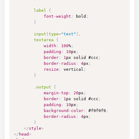
label
{
font-weight
:
 bold
;
}
input
[
type
=
"text"
]
,
        textarea
{
width
:
100
%
;
padding
:
10
px
;
border
:
1
px
 solid 
#ccc
;
border-radius
:
4
px
;
resize
:
 vertical
;
}
.output
{
margin-top
:
20
px
;
border
:
1
px
 solid 
#ccc
;
padding
:
10
px
;
background-color
:
#f9f9f9
;
border-radius
:
4
px
;
}
</
style
>
</
head
>