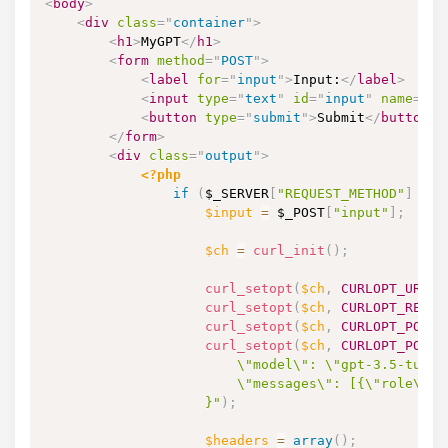
<
body
>
<
div
class
=
"
container
"
>
<
h1
>
MyGPT
</
h1
>
<
form
method
=
"
POST
"
>
<
label
for
=
"
input
"
>
Input:
</
label
>
<
input
type
=
"
text
"
id
=
"
input
"
name
=
"
in
<
button
type
=
"
submit
"
>
Submit
</
button
>
</
form
>
<
div
class
=
"
output
"
>
<?php
if
(
$_SERVER
[
"REQUEST_METHOD"
]
==
$input
=
$_POST
[
"input"
]
;
$ch
=
curl_init
(
)
;
curl_setopt
(
$ch
,
CURLOPT_URL
,
curl_setopt
(
$ch
,
CURLOPT_RETUR
curl_setopt
(
$ch
,
CURLOPT_POST
,
curl_setopt
(
$ch
,
CURLOPT_POSTF
                        \"model\": \"gpt-3.5-turbo\
                        \"messages\": [{\"role\": 
                    }"
)
;
$headers
=
array
(
)
;