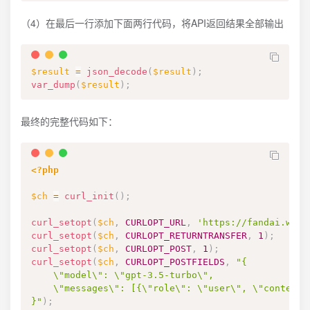
（4）在最后一行添加下面两行代码，将API返回结果全部输出
$result
=
json_decode
(
$result
)
;
var_dump
(
$result
)
;
最终的完整代码如下：
<?php
$ch
=
curl_init
(
)
;
curl_setopt
(
$ch
,
CURLOPT_URL
,
'https://fandai.wang
curl_setopt
(
$ch
,
CURLOPT_RETURNTRANSFER
,
1
)
;
curl_setopt
(
$ch
,
CURLOPT_POST
,
1
)
;
curl_setopt
(
$ch
,
CURLOPT_POSTFIELDS
,
"{

    \"model\": \"gpt-3.5-turbo\",

    \"messages\": [{\"role\": \"user\", \"content\
}"
)
;