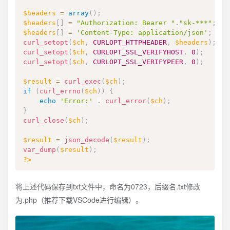
$headers
=
array
(
)
;
$headers
[
]
=
"Authorization: Bearer "
.
"sk-***"
;
$headers
[
]
=
'Content-Type: application/json'
;
curl_setopt
(
$ch
,
CURLOPT_HTTPHEADER
,
$headers
)
;
curl_setopt
(
$ch
,
CURLOPT_SSL_VERIFYHOST
,
0
)
;
curl_setopt
(
$ch
,
CURLOPT_SSL_VERIFYPEER
,
0
)
;
$result
=
curl_exec
(
$ch
)
;
if
(
curl_errno
(
$ch
)
)
{
echo
'Error:'
.
curl_error
(
$ch
)
;
}
curl_close
(
$ch
)
;
$result
=
json_decode
(
$result
)
;
var_dump
(
$result
)
;
?>
将上述代码保存到txt文件中，命名为0723，后缀名.txt修改
为.php（推荐下载VSCode进行编辑）。