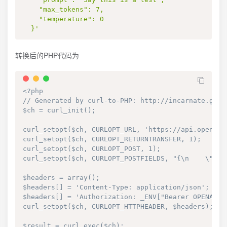
    "max_tokens": 7,

    "temperature": 0

  }'
转换后的PHP代码为
<?php

// Generated by curl-to-PHP: http://incarnate.githu
$ch = curl_init();

curl_setopt($ch, CURLOPT_URL, 'https://api.openai.c
curl_setopt($ch, CURLOPT_RETURNTRANSFER, 1);

curl_setopt($ch, CURLOPT_POST, 1);

curl_setopt($ch, CURLOPT_POSTFIELDS, "{\n    \"mod
$headers = array();

$headers[] = 'Content-Type: application/json';

$headers[] = 'Authorization: _ENV["Bearer OPENAI_AP
curl_setopt($ch, CURLOPT_HTTPHEADER, $headers);

$result = curl_exec($ch);
