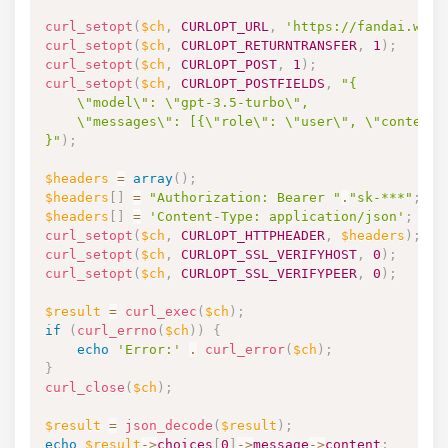
curl_setopt
(
$ch
,
CURLOPT_URL
,
'https://fandai.wang
curl_setopt
(
$ch
,
CURLOPT_RETURNTRANSFER
,
1
)
;
curl_setopt
(
$ch
,
CURLOPT_POST
,
1
)
;
curl_setopt
(
$ch
,
CURLOPT_POSTFIELDS
,
"{

    \"model\": \"gpt-3.5-turbo\",

    \"messages\": [{\"role\": \"user\", \"content\
}"
)
;
$headers
=
array
(
)
;
$headers
[
]
=
"Authorization: Bearer "
.
"sk-***"
;
$headers
[
]
=
'Content-Type: application/json'
;
curl_setopt
(
$ch
,
CURLOPT_HTTPHEADER
,
$headers
)
;
curl_setopt
(
$ch
,
CURLOPT_SSL_VERIFYHOST
,
0
)
;
curl_setopt
(
$ch
,
CURLOPT_SSL_VERIFYPEER
,
0
)
;
$result
=
curl_exec
(
$ch
)
;
if
(
curl_errno
(
$ch
)
)
{
echo
'Error:'
.
curl_error
(
$ch
)
;
}
curl_close
(
$ch
)
;
$result
=
json_decode
(
$result
)
;
echo
$result
->
choices
[
0
]
->
message
->
content
;