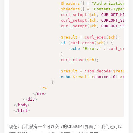
$headers
[
]
=
"Authorization: B
$headers
[
]
=
'Content-Type: ap
curl_setopt
(
$ch
,
CURLOPT_HTTPH
curl_setopt
(
$ch
,
CURLOPT_SSL_V
curl_setopt
(
$ch
,
CURLOPT_SSL_V
$result
=
curl_exec
(
$ch
)
;
if
(
curl_errno
(
$ch
)
)
{
echo
'Error:'
.
curl_error
}
curl_close
(
$ch
)
;
$result
=
json_decode
(
$result
)
echo
$result
->
choices
[
0
]
->
mess
}
?>
</
div
>
</
div
>
</
body
>
</
html
>
现在，我们就有一个可以交互的ChatGPT界面了！我们还可以