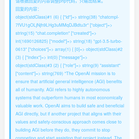
请根据回复的内容调整php代码，只输出结果。
回复的内容：
object(stdClass)#1 (6) { ["id"]=> string(38) "chatcmpl-
7fVU1gOLjNjh9LHg3uMMqDJBdtu3r" ["object"]=>
string(15) "chat.completion" ["created"]=>
int(1690126825) ["model"]=> string(18) "gpt-3.5-turbo-
0613" ["choices"]=> array(1) { [0]=> object(stdClass)#2
(3) { ["index"]=> int(0) ["message"]=>
object(stdClass)#3 (2) { ["role"]=> string(9) "assistant"
["content"]=> string(769) "The OpenAI mission is to
ensure that artificial general intelligence (AGI) benefits
all of humanity. AGI refers to highly autonomous
systems that outperform humans in most economically
valuable work. OpenAI aims to build safe and beneficial
AGI directly, but if another project that aligns with their
values and safety-conscious approach comes close to
building AGI before they do, they commit to stop
competing and start assisting that project instead. The