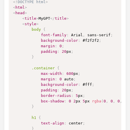
<!
DOCTYPE
html
>
<
html
>
<
head
>
<
title
>
MyGPT
</
title
>
<
style
>
body
{
font-family
:
 Arial
,
 sans-serif
;
background-color
:
#f2f2f2
;
margin
:
0
;
padding
:
20
px
;
}
.container
{
max-width
:
600
px
;
margin
:
0
 auto
;
background-color
:
#fff
;
padding
:
20
px
;
border-radius
:
5
px
;
box-shadow
:
0
2
px
5
px
rgba
(
0
,
0
,
0
,
0.
}
h1
{
text-align
:
 center
;
}