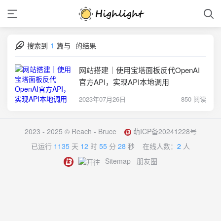
搜索到
1
篇与
的结果
网站搭建｜使用宝塔面板反代OpenAI
官方API，实现API本地调用
2023年07月26日
850 阅读
2023 - 2025 ©
Reach - Bruce
萌ICP备20241228号
已运行
1135
天
12
时
55
分
28
秒
在线人数：
2
人
Sitemap
朋友圈