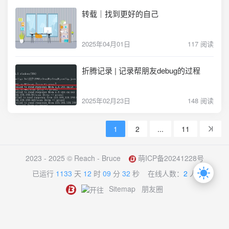
转载｜找到更好的自己
2025年04月01日
117 阅读
折腾记录 | 记录帮朋友debug的过程
2025年02月23日
148 阅读
1
2
...
11
2023 - 2025 ©
Reach - Bruce
萌ICP备20241228号
已运行
1133
天
12
时
09
分
32
秒
在线人数：
2
人
Sitemap
朋友圈